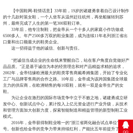
【
中国鞋网
-鞋情话意】
33年前，19岁的诸建勇拿着自己设计制作
的十几款时装女鞋，一个人坐车从温州赶往杭州，再坐船辗转到苏
州，最终完成了人生的第一笔300双鞋订单。
33年后，他专注制鞋，把金帝从一个十多人的家庭小作坊做成
6500多人、年产2500多万双的鞋业集团，成为连续11年名列浙江省出
口量和出口额最大的鞋类企业。
这一切得益于他的诚信、创新与责任。
“把诚信当成企业的生命线来警醒自己，站在客户角度自觉做好产
品品质。”正是基于诚信为本的经营理念和对产品精益求精的追求，
2002年，金帝结缘欧洲最大的鞋类零售商戴希姆集团，开始了专业化
工厂与品牌零售商的合作之路。10年后，金帝成为该跨国集团全球最
主力的供应商，在欧洲销售的每10双鞋，就有一双是金帝生产的女
鞋。
为让企业在激烈的国际市场竞争中立于不败之地，诸建勇成立研
发中心、创新试点中心，累计投入上亿元资金进行产业升级，从技术
和管理方面加大创新力度，探索智能制造和精益管理的新型制鞋工业
模式。
2016年，金帝获得制鞋业唯一的“浙江省两化融合试点单位”称
号。创新也给金帝的竞争力带来持续红利，产能比五年前提升了
QQ