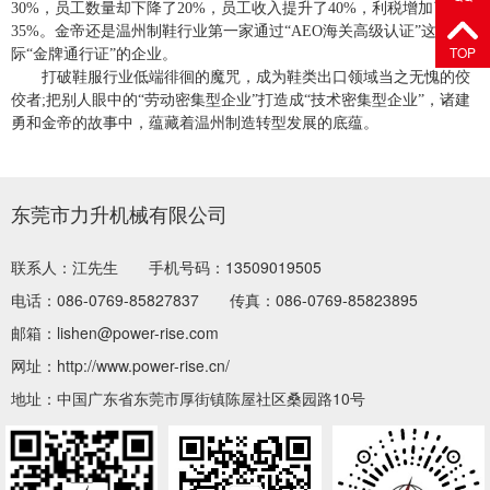
30%，员工数量却下降了20%，员工收入提升了40%，利税增加了
35%。金帝还是温州制鞋行业第一家通过“AEO海关高级认证”这一国
TOP
际“金牌通行证”的企业。
打破鞋服行业低端徘徊的魔咒，成为鞋类出口领域当之无愧的佼
佼者;把别人眼中的“劳动密集型企业”打造成“技术密集型企业”，诸建
勇和金帝的故事中，蕴藏着温州制造转型发展的底蕴。
东莞市力升机械有限公司
联系人：江先生
手机号码：13509019505
电话：086-0769-85827837
传真：086-0769-85823895
邮箱：lishen@power-rise.com
网址：http://www.power-rise.cn/
地址：中国广东省东莞市厚街镇陈屋社区桑园路10号