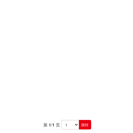
第
1
/
1
页
跳转