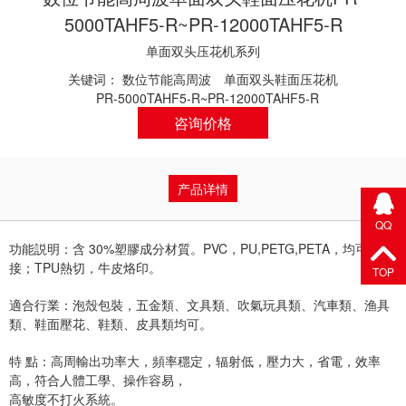
5000TAHF5-R~PR-12000TAHF5-R
单面双头压花机系列
关键词：
数位节能高周波
单面双头鞋面压花机
PR-5000TAHF5-R~PR-12000TAHF5-R
咨询价格
产品详情
QQ
功能説明：含 30%塑膠成分材質。PVC，PU,PETG,PETA，均可熔
接；TPU熱切，牛皮烙印。
TOP
適合行業：泡殼包裝，五金類、文具類、吹氣玩具類、汽車類、渔具
類、鞋面壓花、鞋類、皮具類均可。
特 點：高周輸出功率大，頻率穩定，辐射低，壓力大，省電，效率
高，符合人體工學、操作容易，
高敏度不打火系統。