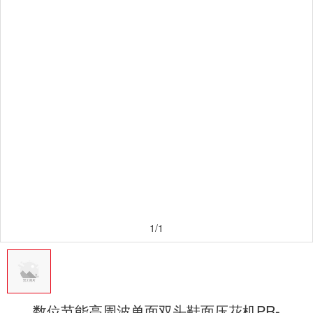
1/1
数位节能高周波单面双头鞋面压花机PR-