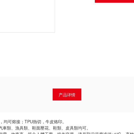
产品详情
ETA，均可熔接；TPU熱切，牛皮烙印。
汽車類、漁具類、鞋面壓花、鞋類、皮具類均可。