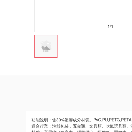
1/1
功能說明：含30%塑膠成分材質。PvC,PU,PETG,P
適合行業：泡殼包裝，五金類、文具類、吹氣玩具類、