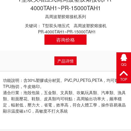
4000TAH1~PR-15000TAH1
高周波塑胶熔接机系列
关键词：
T型双头增压式
高周波塑胶熔接机
PR-4000TAH1~PR-15000TAH1
咨询价格
产品详情
QQ
TOP
功能說明：含30%塑膠成分材質。PVC,PU,PETG,PETA，均可熔接；
TPU熱切，牛皮烙印。
適合行業：泡殼包裝，五金類、文具類、吹氣玩具類、汽車類、漁具
類、鞋面壓花、鞋類、皮具類均可特點：高周输出功率大，频率穩
定，輻射低，壓力大，省電，效率高，符合人體工學，操作容易液晶
顯示温度確±1C，高敏度不打火系統