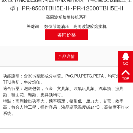
型）PR-8500TBH5E-II~PR-12000TBH5E-II
高周波塑胶熔接机系列
关键词：
数位节能油压
高周波塑胶熔接机
咨询价格
产品详情
QQ
功能說明：含30%塑鄢成分材質。PvC,PU,PETG,PETA，均可熔接；
TOP
TPU热切，牛皮熔印。
適合行粟：泡殼包裝，五金、文具频、吹氧玩具频、汽車频、漁具
频、鞋面花、鞋频、皮具频均可。
特點：高周輪出功率大，频率穩定，幅射低，厘力大，省電，效率
高，符合人體工學，操作容易，液晶顯示温度碳±1℃，高敏度不打火
系统。